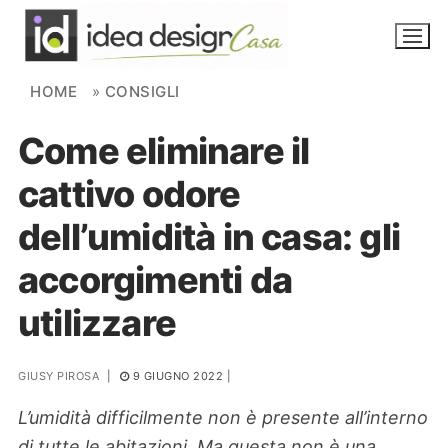
Skip to content
HOME
»
CONSIGLI
Come eliminare il
NOVITÀ
cattivo odore
AMBIENTI
dell’umidità in casa: gli
FAI DA TE
accorgimenti da
PIANTE
utilizzare
Ortaggio
Search for:
GIUSY PIROSA
|
9 GIUGNO 2022
|
L’umidità difficilmente non è presente all’interno
di tutte le abitazioni. Ma questa non è una