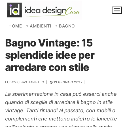
Skip to content
HOME
»
AMBIENTI
»
BAGNO
Bagno Vintage: 15
NOVITÀ
splendide idee per
AMBIENTI
arredare con stile
FAI DA TE
PIANTE
LUDOVIC BASTIANIELLO
|
13 GENNAIO 2022
|
La sperimentazione in casa può esserci anche
Ortaggio
Search for:
quando di sceglie di arredare il bagno in stile
vintage. Tanti rimandi al passato, con mobili o
complementi che mettono indietro le lancette
dell’orologio e creano una stanza nella quale