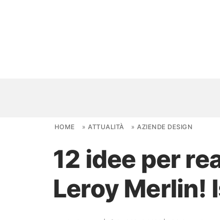
Skip to content
HOME
»
ATTUALITÀ
»
AZIENDE DESIGN
12 idee per re
NOVITÀ
Leroy Merlin! 
AMBIENTI
FAI DA TE