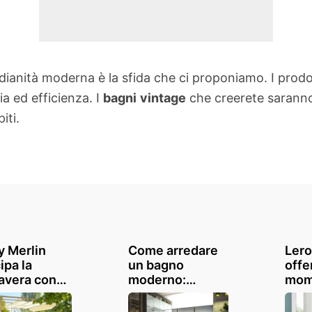
idianità moderna è la sfida che ci proponiamo. I prodott
ia ed efficienza. I
bagni
vintage
che creerete saranno
iti.
y Merlin
Come arredare
Lero
ipa la
un bagno
offe
avera con
moderno:
mom
TI fino al
consigli e
rinn
 ecco le
ispirazioni
bagn