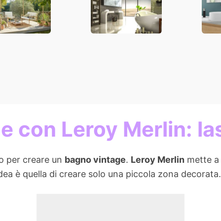
rte per
fino
tdoor
 con Leroy Merlin: las
o per creare un
bagno vintage
.
Leroy Merlin
mette a 
idea è quella di creare solo una piccola zona decorata.