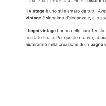
DENISE CARULLI
|
6 AGOSTO 2020
| AGGIORNATO IL 4
PIANTE
Il
vintage
è uno stile amato da tutti. Av
Ortaggio
vintage
è sinonimo d’eleganza e, allo st
Search for:
I
bagni vintage
hanno delle caratteristich
risultato finale. Per questo motivo, abb
aiuteranno nella creazione di un
bagno v