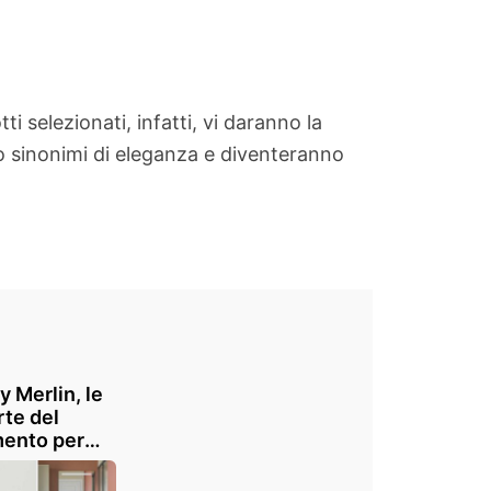
i selezionati, infatti, vi daranno la
 sinonimi di eleganza e diventeranno
y Merlin, le
rte del
ento per
ovare il
o: sconti