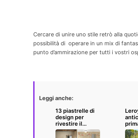
Cercare di unire uno stile retrò alla quot
possibilità di operare in un mix di fantas
punto d’ammirazione per tutti i vostri osp
Leggi anche:
13 piastrelle di
Lero
design per
antic
rivestire il
prim
bagno con Leroy
SCON
Merlin
30%: