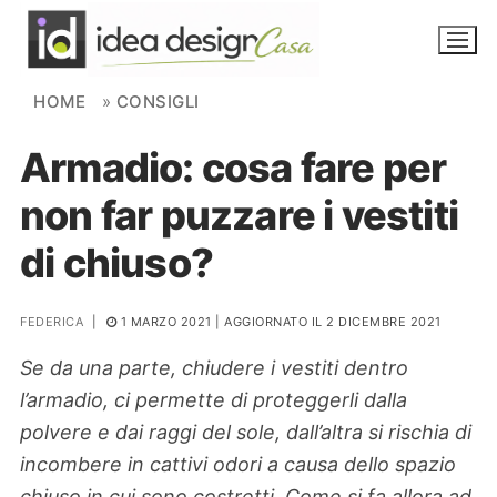
Skip to content
HOME
»
CONSIGLI
Armadio: cosa fare per
NOVITÀ
non far puzzare i vestiti
AMBIENTI
di chiuso?
FAI DA TE
PIANTE
FEDERICA
|
1 MARZO 2021
| AGGIORNATO IL 2 DICEMBRE 2021
Se da una parte, chiudere i vestiti dentro
Ortaggio
Search for:
l’armadio, ci permette di proteggerli dalla
polvere e dai raggi del sole, dall’altra si rischia di
incombere in cattivi odori a causa dello spazio
chiuso in cui sono costretti. Come si fa allora ad