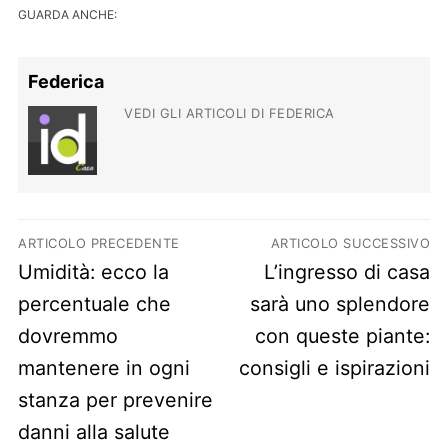
GUARDA ANCHE:
Federica
VEDI GLI ARTICOLI DI FEDERICA
Navigazione articoli
ARTICOLO PRECEDENTE
ARTICOLO SUCCESSIVO
Previous post:
Next post:
Umidità: ecco la
L’ingresso di casa
percentuale che
sarà uno splendore
dovremmo
con queste piante:
mantenere in ogni
consigli e ispirazioni
stanza per prevenire
danni alla salute