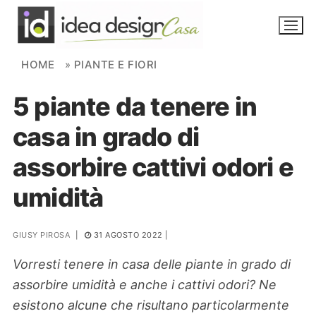
Skip to content
HOME
»
PIANTE E FIORI
5 piante da tenere in
NOVITÀ
casa in grado di
AMBIENTI
assorbire cattivi odori e
FAI DA TE
umidità
PIANTE
GIUSY PIROSA
|
31 AGOSTO 2022
|
Ortaggio
Search for:
Vorresti tenere in casa delle piante in grado di
assorbire umidità e anche i cattivi odori? Ne
esistono alcune che risultano particolarmente