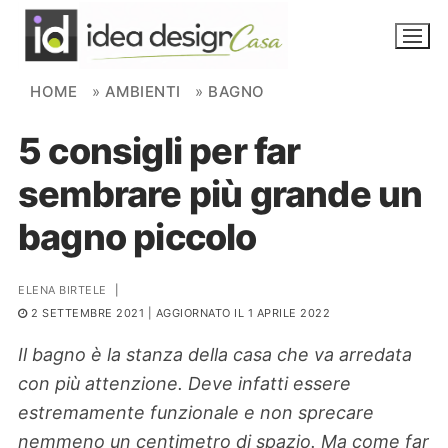
Skip to content
HOME
»
AMBIENTI
»
BAGNO
5 consigli per far
NOVITÀ
sembrare più grande un
AMBIENTI
bagno piccolo
FAI DA TE
PIANTE
ELENA BIRTELE
|
2 SETTEMBRE 2021
| AGGIORNATO IL 1 APRILE 2022
Ortaggio
Search for:
Il bagno è la stanza della casa che va arredata
con più attenzione. Deve infatti essere
estremamente funzionale e non sprecare
nemmeno un centimetro di spazio. Ma come far