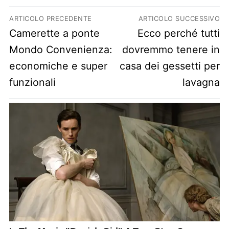
Navigazione articoli
ARTICOLO PRECEDENTE
ARTICOLO SUCCESSIVO
Previous post:
Next post:
Camerette a ponte
Ecco perché tutti
Mondo Convenienza:
dovremmo tenere in
economiche e super
casa dei gessetti per
funzionali
lavagna