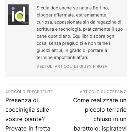
Sicula doc anche se nata a Berlino,
blogger affermata, estremamente
curiosa, appassionata sin da ragazzina di
scrittura e tecnologia, praticamente il suo
pane quotidiano. Equilibrio sopra ogni
cosa, senza pregiudizi e non teme i
giudizi altrui, in grado di portare a
termine importanti affari.
VEDI GLI ARTICOLI DI GIUSY PIROSA
Navigazione articoli
ARTICOLO PRECEDENTE
ARTICOLO SUCCESSIVO
Previous post:
Next post:
Presenza di
Come realizzare un
cocciniglia sulle
piccolo terrario
vostre piante?
chiuso in un
Provate in fretta
barattolo: ispiratevi