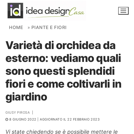
Skip to content
HOME
»
PIANTE E FIORI
Varietà di orchidea da
NOVITÀ
esterno: vediamo quali
AMBIENTI
sono questi splendidi
FAI DA TE
fiori e come coltivarli in
PIANTE
giardino
Ortaggio
Search for:
GIUSY PIROSA
|
8 GIUGNO 2022
| AGGIORNATO IL 22 FEBBRAIO 2023
Vi state chiedendo se è possibile mettere le