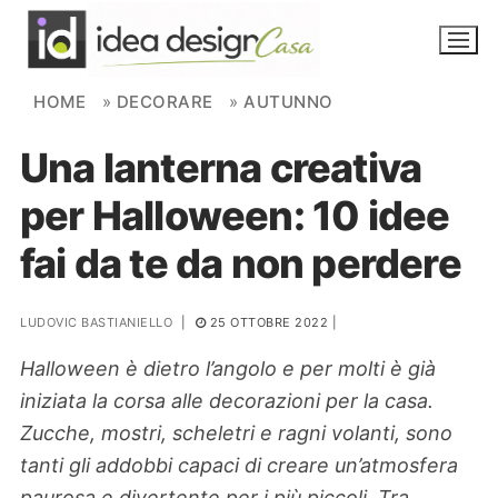
Skip to content
HOME
»
DECORARE
»
AUTUNNO
Una lanterna creativa
NOVITÀ
per Halloween: 10 idee
AMBIENTI
fai da te da non perdere
FAI DA TE
PIANTE
LUDOVIC BASTIANIELLO
|
25 OTTOBRE 2022
|
Halloween è dietro l’angolo e per molti è già
Ortaggio
Search for:
iniziata la corsa alle decorazioni per la casa.
Zucche, mostri, scheletri e ragni volanti, sono
tanti gli addobbi capaci di creare un’atmosfera
paurosa e divertente per i più piccoli. Tra