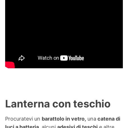
Lanterna con teschio
Procuratevi un
barattolo in vetro,
una
catena di
luci a batteria,
alcuni
adesivi di teschi
e altre