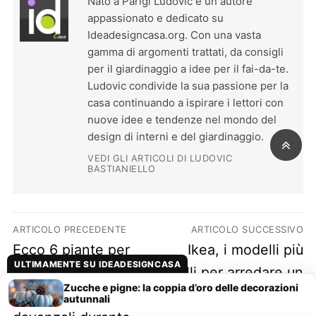
Nato a Parigi Ludovic è un autore
appassionato e dedicato su
Ideadesigncasa.org. Con una vasta
gamma di argomenti trattati, da consigli
per il giardinaggio a idee per il fai-da-te.
Ludovic condivide la sua passione per la
casa continuando a ispirare i lettori con
nuove idee e tendenze nel mondo del
design di interni e del giardinaggio.
VEDI GLI ARTICOLI DI LUDOVIC
BASTIANIELLO
Navigazione articoli
ARTICOLO PRECEDENTE
ARTICOLO SUCCESSIVO
Previous post:
Next post:
Ecco 6 piante per
Ikea, i modelli più
ULTIMAMENTE SU IDEADESIGNCASA
rallegrare e dare
belli per arredare un
Zucche e pigne: la coppia d’oro delle decorazioni
colori a balconi e
soggiorno shabby
autunnali