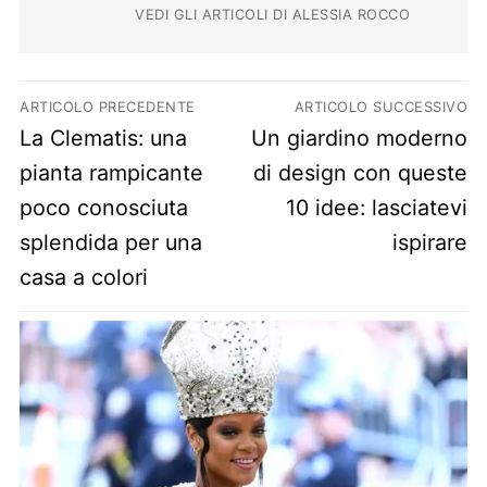
VEDI GLI ARTICOLI DI ALESSIA ROCCO
Navigazione articoli
ARTICOLO PRECEDENTE
ARTICOLO SUCCESSIVO
Previous post:
Next post:
La Clematis: una
Un giardino moderno
pianta rampicante
di design con queste
poco conosciuta
10 idee: lasciatevi
splendida per una
ispirare
casa a colori