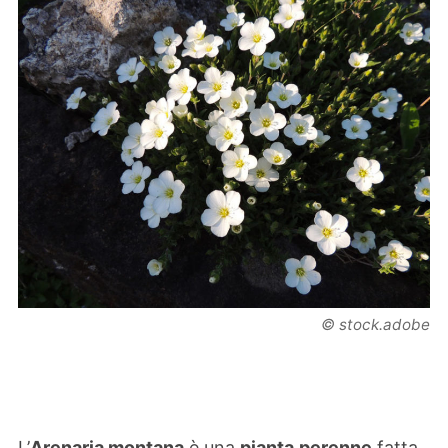
© stock.adobe
L’
Arenaria montana
è una
pianta
perenne
fatta