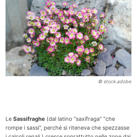
© stock.adobe
Le
Sassifraghe
(dal latino “saxífraga” “che
rompe i sassi”, perché si riteneva che spezzasse
i calcoli renali ) cresce soprattutto nelle zone dai