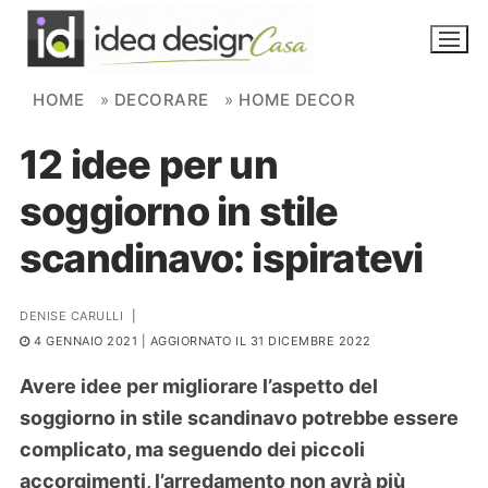
Skip to content
HOME
»
DECORARE
»
HOME DECOR
12 idee per un
NOVITÀ
soggiorno in stile
AMBIENTI
scandinavo: ispiratevi
FAI DA TE
PIANTE
DENISE CARULLI
|
4 GENNAIO 2021
| AGGIORNATO IL 31 DICEMBRE 2022
Ortaggio
Search for:
Avere idee per migliorare l’aspetto del
soggiorno in stile scandinavo potrebbe essere
complicato, ma seguendo dei piccoli
accorgimenti, l’arredamento non avrà più