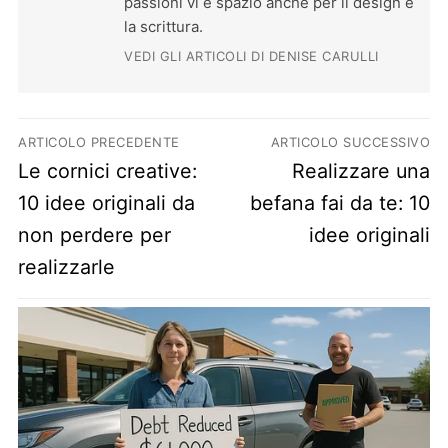
passioni vi è spazio anche per il design e
la scrittura.
VEDI GLI ARTICOLI DI DENISE CARULLI
Navigazione articoli
ARTICOLO PRECEDENTE
ARTICOLO SUCCESSIVO
Previous post:
Next post:
Le cornici creative:
Realizzare una
10 idee originali da
befana fai da te: 10
non perdere per
idee originali
realizzarle