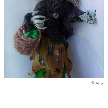
©
etsy