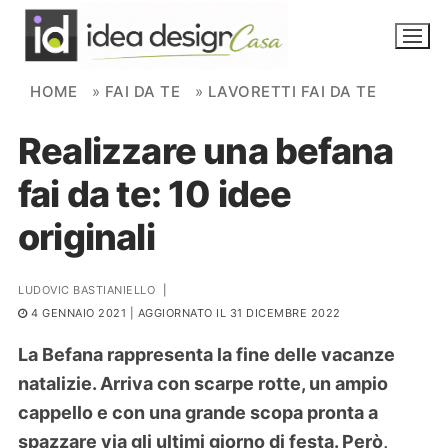
Skip to content
HOME
»
FAI DA TE
»
LAVORETTI FAI DA TE
Realizzare una befana
NOVITÀ
fai da te: 10 idee
AMBIENTI
originali
FAI DA TE
PIANTE
LUDOVIC BASTIANIELLO
|
4 GENNAIO 2021
| AGGIORNATO IL 31 DICEMBRE 2022
Ortaggio
Search for:
La Befana rappresenta la fine delle vacanze
natalizie. Arriva con scarpe rotte, un ampio
cappello e con una grande scopa pronta a
spazzare via gli ultimi giorno di festa. Però,