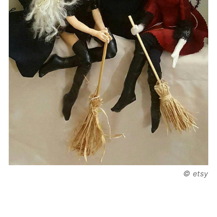
©
etsy