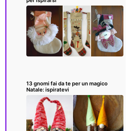
per ispirarsi
13 gnomi fai da te per un magico
Natale: ispiratevi