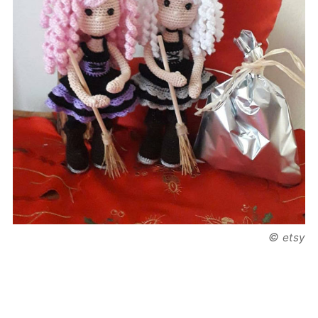
©
etsy