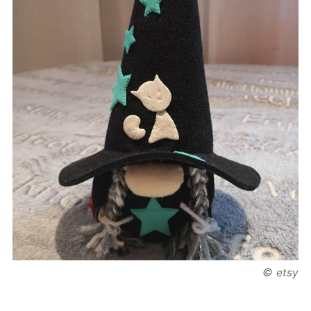
©
etsy