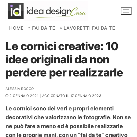
Skip to content
HOME
»
FAI DA TE
»
LAVORETTI FAI DA TE
Le cornici creative: 10
NOVITÀ
idee originali da non
AMBIENTI
perdere per realizzarle
FAI DA TE
PIANTE
ALESSIA ROCCO
|
2 GENNAIO 2021
| AGGIORNATO IL 17 GENNAIO 2023
Ortaggio
Search for:
Le cornici sono dei veri e propri elementi
decorativi che valorizzano le fotografie. Non se
ne può fare a meno ed è possibile realizzarle
con le proprie mani, con un “fai da te” creativo