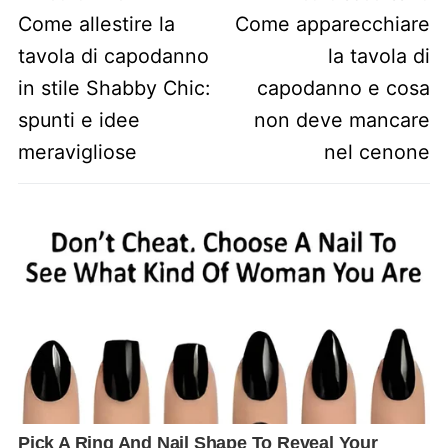
Previous post:
Next post:
Come allestire la
Come apparecchiare
tavola di capodanno
la tavola di
in stile Shabby Chic:
capodanno e cosa
spunti e idee
non deve mancare
meravigliose
nel cenone