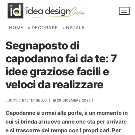
Skip to content
HOME
»
DECORARE
»
NATALE
Segnaposto di
NOVITÀ
capodanno fai da te: 7
AMBIENTI
idee graziose facili e
FAI DA TE
veloci da realizzare
PIANTE
LUDOVIC BASTIANIELLO
|
29 DICEMBRE 2022
|
Ortaggio
Search for:
Capodanno è ormai alle porte, è un momento in
cui si brinda al nuovo anno che sta per arrivare
e si trascorre del tempo con i propri cari. Per