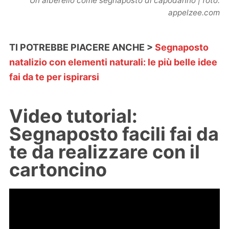
Un alberello come segnaposto di capodanno | foto:
appelzee.com
TI POTREBBE PIACERE ANCHE >
Segnaposto
natalizio con elementi naturali: le più belle idee
fai da te per ispirarsi
Video tutorial:
Segnaposto facili fai da
te da realizzare con il
cartoncino