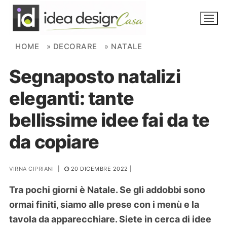
Skip to content
HOME
»
DECORARE
»
NATALE
Segnaposto natalizi
NOVITÀ
eleganti: tante
AMBIENTI
bellissime idee fai da te
FAI DA TE
da copiare
PIANTE
VIRNA CIPRIANI
|
20 DICEMBRE 2022
|
Ortaggio
Search for:
Tra pochi giorni è Natale. Se gli addobbi sono
ormai finiti, siamo alle prese con i menù e la
tavola da apparecchiare. Siete in cerca di idee