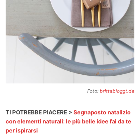
Foto:
brittabloggt.de
TI POTREBBE PIACERE >
Segnaposto natalizio
con elementi naturali: le più belle idee fai da te
per ispirarsi