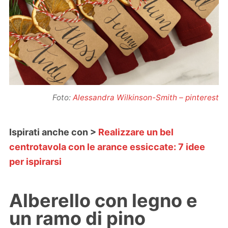
Foto:
Alessandra Wilkinson-Smith – pinterest
Ispirati anche con >
Realizzare un bel
centrotavola con le arance essiccate: 7 idee
per ispirarsi
Alberello con legno e
un ramo di pino