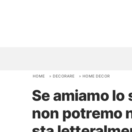
Skip to content
HOME
»
DECORARE
»
HOME DECOR
Se amiamo lo 
NOVITÀ
non potremo n
AMBIENTI
FAI DA TE
sta letteralm