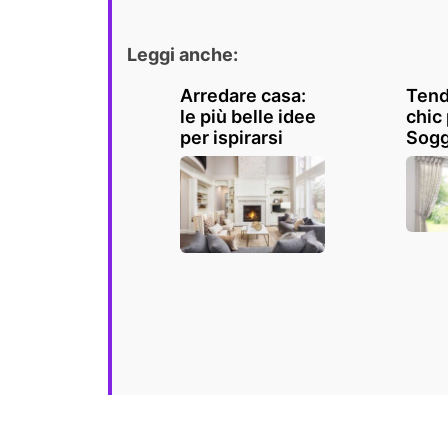
Leggi anche:
Arredare casa:
Tend
le più belle idee
chic 
per ispirarsi
Sogg
cuci
e ba