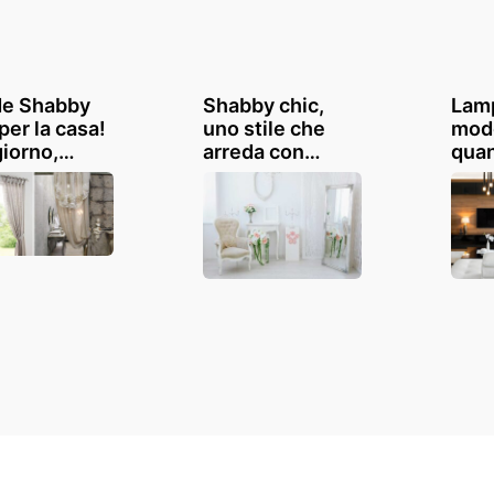
e Shabby
Shabby chic,
Lam
per la casa!
uno stile che
mode
iorno,
arreda con
qua
na, camera
gusto: consigli e
l'il
gno
ispirazioni
dive
Ispi