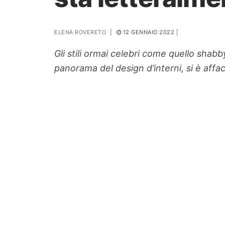
PIANTE
ELENA ROVERETO
|
12 GENNAIO 2022
|
Ortaggio
Search for:
Gli stili ormai celebri come quello shab
panorama del design d’interni, si è affac