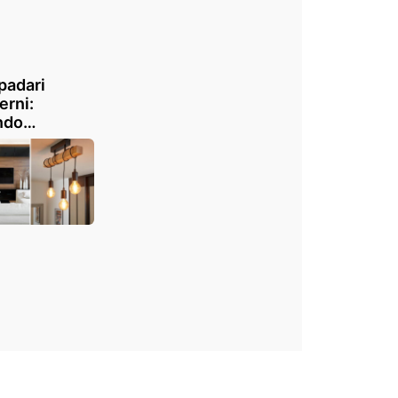
padari
rni:
ndo
luminazione
nta design!
ratevi