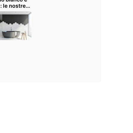
: le nostre
e ispirazioni
non
liare