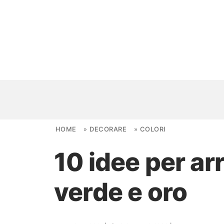
Skip to content
HOME
»
DECORARE
»
COLORI
10 idee per a
NOVITÀ
verde e oro
AMBIENTI
FAI DA TE