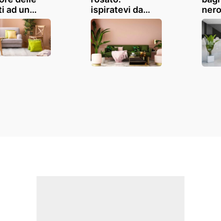
ti ad un
ispiratevi da
nero
damento
queste idee per
bell
o chiaro? 12
abbellire casa
per 
azioni
con questo
sbag
colore molto
elegante