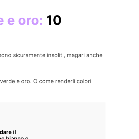
 e oro:
10
 sono sicuramente insoliti, magari anche
verde e oro. O come renderli colori
dare il
o bianco e