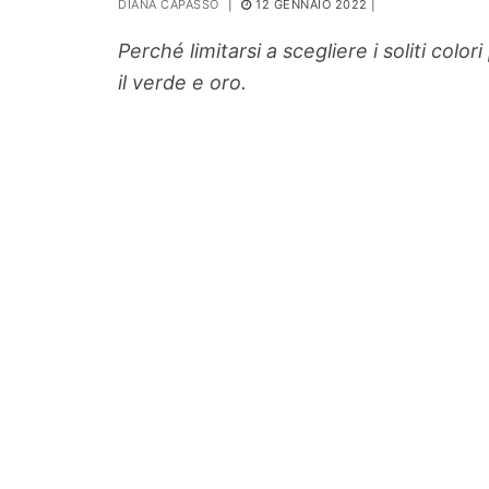
DIANA CAPASSO
|
12 GENNAIO 2022
|
PIANTE
Perché limitarsi a scegliere i soliti co
Ortaggio
il verde e oro.
Search for: