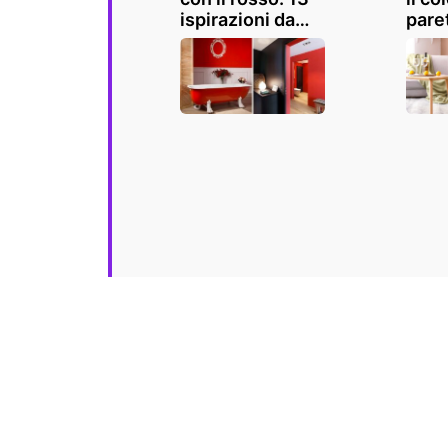
ispirazioni da
pare
non perdere
arre
legn
ispir