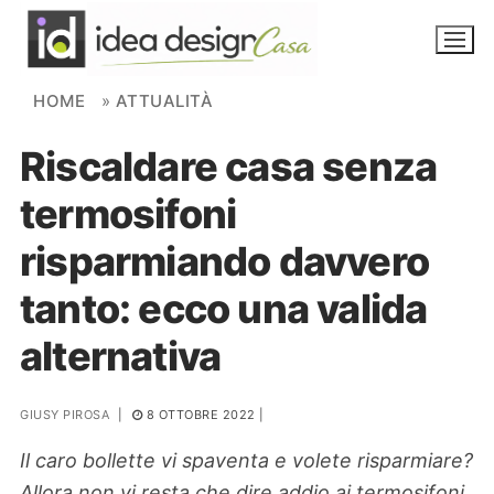
Skip to content
HOME
»
ATTUALITÀ
Riscaldare casa senza
NOVITÀ
termosifoni
AMBIENTI
risparmiando davvero
FAI DA TE
tanto: ecco una valida
PIANTE
alternativa
Ortaggio
Search for:
GIUSY PIROSA
|
8 OTTOBRE 2022
|
Il caro bollette vi spaventa e volete risparmiare?
Allora non vi resta che dire addio ai termosifoni