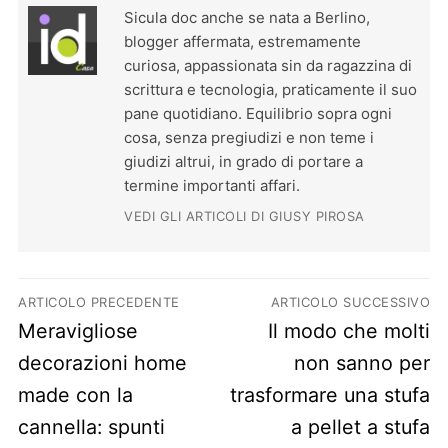
Sicula doc anche se nata a Berlino,
blogger affermata, estremamente
curiosa, appassionata sin da ragazzina di
scrittura e tecnologia, praticamente il suo
pane quotidiano. Equilibrio sopra ogni
cosa, senza pregiudizi e non teme i
giudizi altrui, in grado di portare a
termine importanti affari.
VEDI GLI ARTICOLI DI GIUSY PIROSA
Navigazione articoli
ARTICOLO PRECEDENTE
ARTICOLO SUCCESSIVO
Previous post:
Next post:
Meravigliose
Il modo che molti
decorazioni home
non sanno per
made con la
trasformare una stufa
cannella: spunti
a pellet a stufa