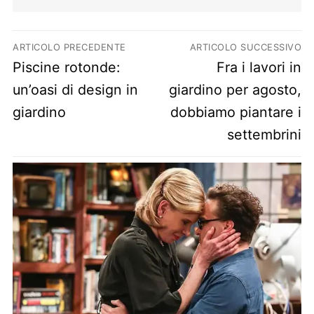
Navigazione articoli
ARTICOLO PRECEDENTE
ARTICOLO SUCCESSIVO
Previous post:
Next post:
Piscine rotonde:
Fra i lavori in
un’oasi di design in
giardino per agosto,
giardino
dobbiamo piantare i
settembrini