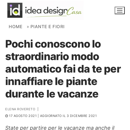
Skip to content
HOME
»
PIANTE E FIORI
Pochi conoscono lo
NOVITÀ
straordinario modo
AMBIENTI
automatico fai da te per
FAI DA TE
innaffiare le piante
PIANTE
durante le vacanze
Ortaggio
Search for:
ELENA ROVERETO
|
17 AGOSTO 2021
| AGGIORNATO IL 3 DICEMBRE 2021
State per partire per le vacanze ma anche il