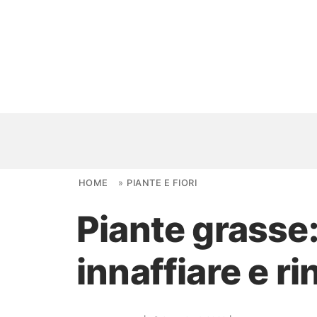
Skip to content
HOME
»
PIANTE E FIORI
Piante grasse: 
NOVITÀ
innaffiare e r
AMBIENTI
FAI DA TE