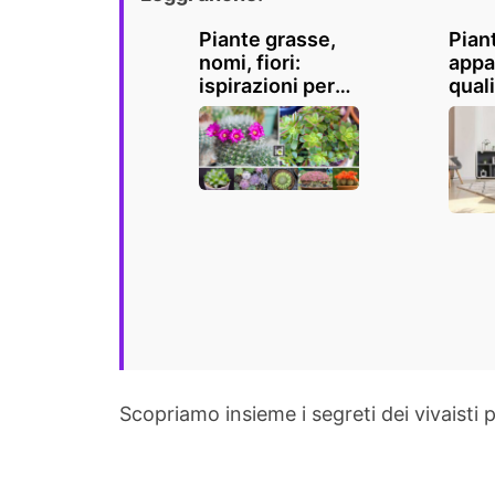
Piante grasse,
Pian
nomi, fiori:
appa
ispirazioni per
quali
un tocco esotico
migli
in casa e
tene
giardino
Scopriamo insieme i segreti dei vivaisti 