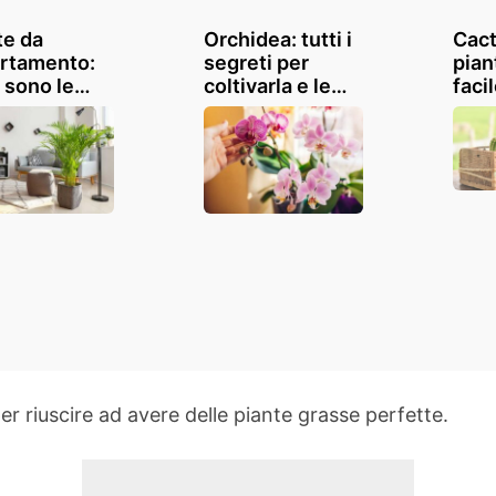
te da
Orchidea: tutti i
Cact
rtamento:
segreti per
pian
 sono le
coltivarla e le
faci
ori da
specie più belle
colt
re in casa?
al mondo
e mo
deco
idee
per riuscire ad avere delle piante grasse perfette.