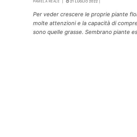
PAMELA REALE
|
21 LUGLIO 2022
|
PIANTE
Per veder crescere le proprie piante fl
Ortaggio
molte attenzioni e la capacità di compren
Search for:
sono quelle grasse. Sembrano piante e