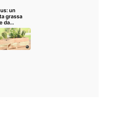
us: un
ta grassa
le da
ivare in casa
lto
rativa! 20