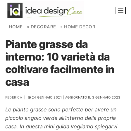
Skip to content
HOME
»
DECORARE
»
HOME DECOR
Piante grasse da
NOVITÀ
interno: 10 varietà da
AMBIENTI
coltivare facilmente in
FAI DA TE
casa
PIANTE
FEDERICA
|
24 GENNAIO 2021
| AGGIORNATO IL 3 GENNAIO 2023
Ortaggio
Search for:
Le piante grasse sono perfette per avere un
piccolo angolo verde all’interno della propria
casa. In questa mini guida vogliamo spiegarvi