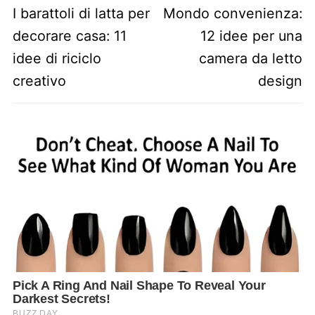
Previous post:
Next post:
I barattoli di latta per
Mondo convenienza:
decorare casa: 11
12 idee per una
idee di riciclo
camera da letto
creativo
design