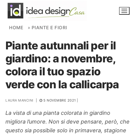
Skip to content
HOME
»
PIANTE E FIORI
Piante autunnali per il
NOVITÀ
giardino: a novembre,
AMBIENTI
colora il tuo spazio
FAI DA TE
verde con la callicarpa
PIANTE
LAURA MANCINI
|
5 NOVEMBRE 2021
|
Ortaggio
Search for:
La vista di una pianta colorata in giardino
migliora l’umore. Non si deve pensare, però, che
questo sia possibile solo in primavera, stagione