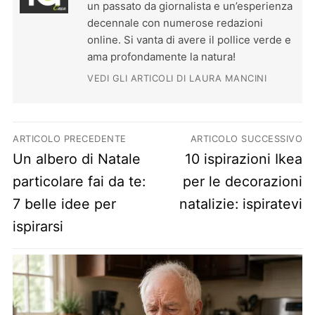
un passato da giornalista e un’esperienza
decennale con numerose redazioni
online. Si vanta di avere il pollice verde e
ama profondamente la natura!
VEDI GLI ARTICOLI DI LAURA MANCINI
Navigazione articoli
ARTICOLO PRECEDENTE
ARTICOLO SUCCESSIVO
Previous post:
Next post:
Un albero di Natale
10 ispirazioni Ikea
particolare fai da te:
per le decorazioni
7 belle idee per
natalizie: ispiratevi
ispirarsi