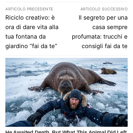
Navigazione articoli
ARTICOLO PRECEDENTE
ARTICOLO SUCCESSIVO
Previous post:
Next post:
Riciclo creativo: è
Il segreto per una
ora di dare vita alla
casa sempre
tua fontana da
profumata: trucchi e
giardino “fai da te”
consigli fai da te