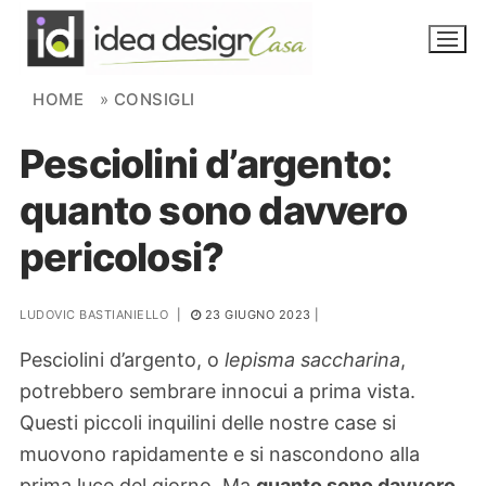
Skip to content
HOME
»
CONSIGLI
Pesciolini d’argento:
NOVITÀ
quanto sono davvero
AMBIENTI
pericolosi?
FAI DA TE
PIANTE
LUDOVIC BASTIANIELLO
|
23 GIUGNO 2023
|
Pesciolini d’argento, o
lepisma saccharina
,
Ortaggio
Search for:
potrebbero sembrare innocui a prima vista.
Questi piccoli inquilini delle nostre case si
muovono rapidamente e si nascondono alla
prima luce del giorno. Ma
quanto sono davvero