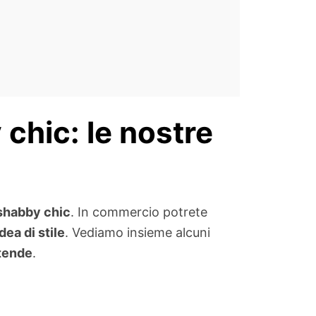
chic: le nostre
 shabby chic
. In commercio potrete
idea di stile
. Vediamo insieme alcuni
 tende
.