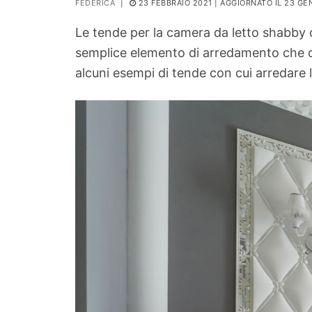
FEDERICA
|
23 FEBBRAIO 2021
| AGGIORNATO IL 23 GE
PIANTE
Le tende per la camera da letto shabby c
Ortaggio
semplice elemento di arredamento che da
Search for:
alcuni esempi di tende con cui arredare l