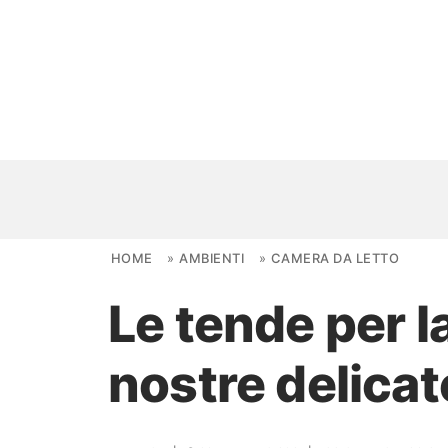
Skip to content
HOME
»
AMBIENTI
»
CAMERA DA LETTO
Le tende per l
NOVITÀ
nostre delicat
AMBIENTI
FAI DA TE