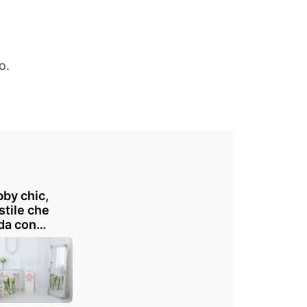
o.
by chic,
stile che
da con
o: consigli e
razioni