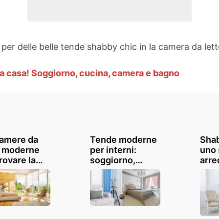
i per delle belle tende shabby chic in la camera da lett
a casa! Soggiorno, cucina, camera e bagno
amere da
Tende moderne
Shab
o moderne
per interni:
uno 
rovare la
soggiorno,
arre
ta
cucina, bagno...
gust
razione
ispi