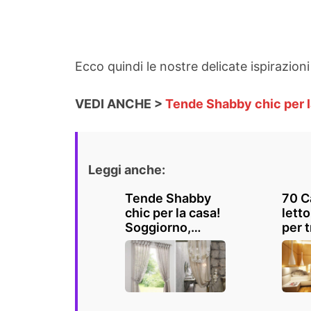
Ecco quindi le nostre delicate ispirazion
VEDI ANCHE >
Tende Shabby chic per l
Leggi anche:
Tende Shabby
70 C
chic per la casa!
lett
Soggiorno,
per t
cucina, camera
gius
e bagno
ispi