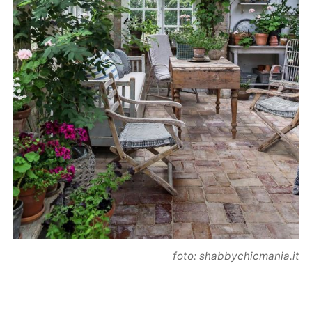
foto: shabbychicmania.it