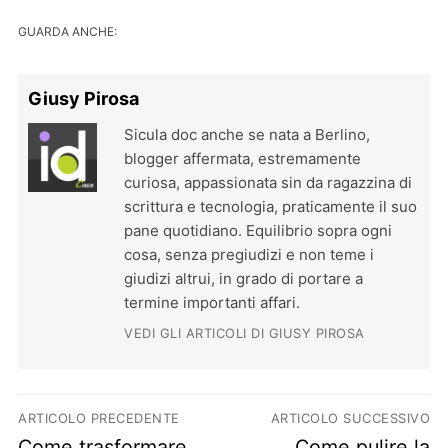
GUARDA ANCHE:
Giusy Pirosa
Sicula doc anche se nata a Berlino,
blogger affermata, estremamente
curiosa, appassionata sin da ragazzina di
scrittura e tecnologia, praticamente il suo
pane quotidiano. Equilibrio sopra ogni
cosa, senza pregiudizi e non teme i
giudizi altrui, in grado di portare a
termine importanti affari.
VEDI GLI ARTICOLI DI GIUSY PIROSA
Navigazione articoli
ARTICOLO PRECEDENTE
ARTICOLO SUCCESSIVO
Previous post:
Next post:
Come trasformare
Come pulire la