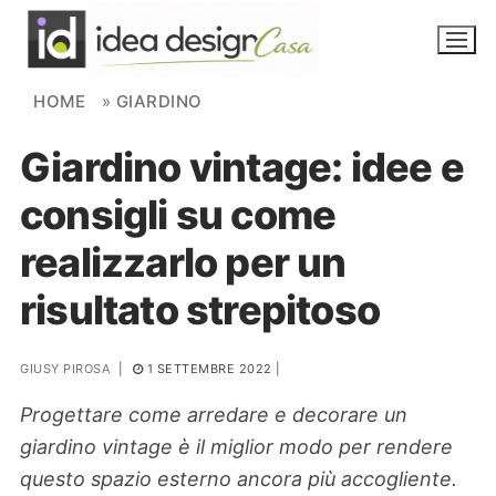
Skip to content
HOME
»
GIARDINO
Giardino vintage: idee e
NOVITÀ
consigli su come
AMBIENTI
realizzarlo per un
FAI DA TE
risultato strepitoso
PIANTE
GIUSY PIROSA
|
1 SETTEMBRE 2022
|
Ortaggio
Search for:
Progettare come arredare e decorare un
giardino vintage è il miglior modo per rendere
questo spazio esterno ancora più accogliente.