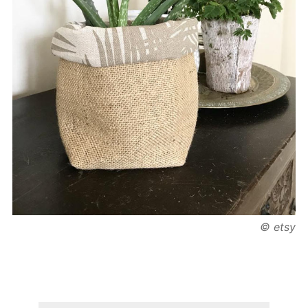
© etsy