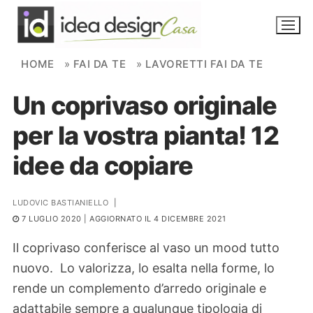
Skip to content
HOME
»
FAI DA TE
»
LAVORETTI FAI DA TE
Un coprivaso originale
NOVITÀ
per la vostra pianta! 12
AMBIENTI
idee da copiare
FAI DA TE
PIANTE
LUDOVIC BASTIANIELLO
|
7 LUGLIO 2020
| AGGIORNATO IL 4 DICEMBRE 2021
Ortaggio
Search for:
Il coprivaso conferisce al vaso un mood tutto
nuovo. Lo valorizza, lo esalta nella forme, lo
rende un complemento d’arredo originale e
adattabile sempre a qualunque tipologia di