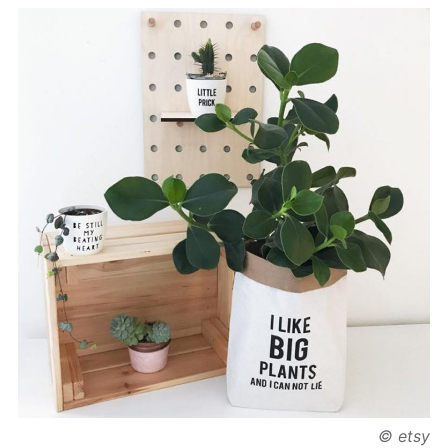
© etsy