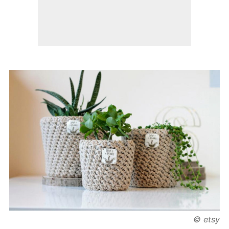
© etsy