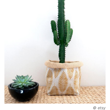
© etsy