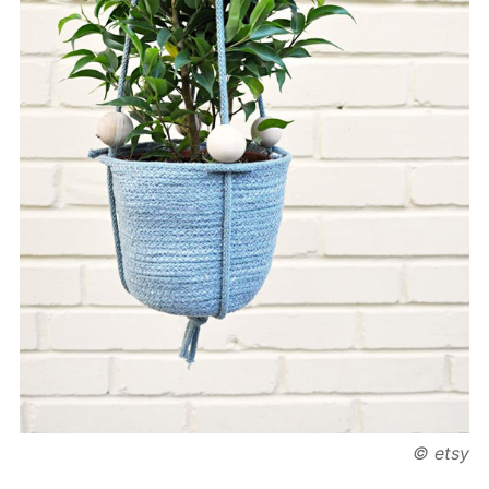
© etsy