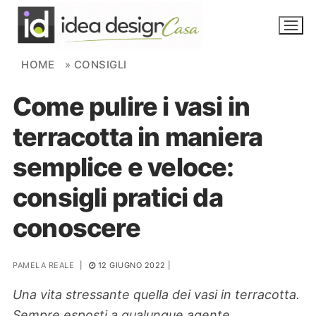
Skip to content
HOME
»
CONSIGLI
Come pulire i vasi in
NOVITÀ
terracotta in maniera
AMBIENTI
semplice e veloce:
FAI DA TE
consigli pratici da
PIANTE
conoscere
Ortaggio
Search for:
PAMELA REALE
|
12 GIUGNO 2022
|
Una vita stressante quella dei vasi in terracotta.
Sempre esposti a qualunque agente