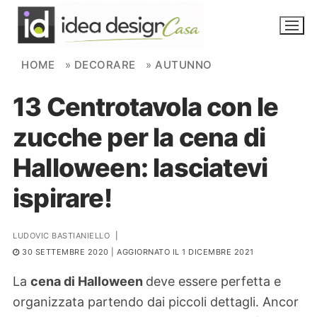
Skip to content
HOME
»
DECORARE
»
AUTUNNO
13 Centrotavola con le
NOVITÀ
zucche per la cena di
AMBIENTI
Halloween: lasciatevi
FAI DA TE
ispirare!
PIANTE
LUDOVIC BASTIANIELLO
|
Ortaggio
Search for:
30 SETTEMBRE 2020
| AGGIORNATO IL 1 DICEMBRE 2021
La
cena di Halloween
deve essere perfetta e
organizzata partendo dai piccoli dettagli. Ancor