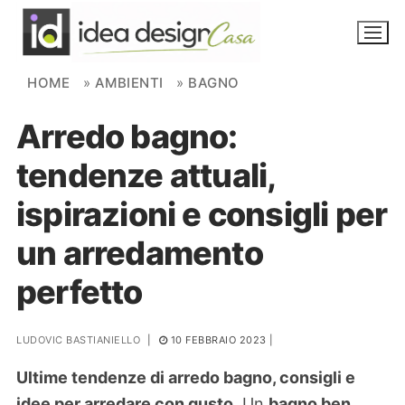
Skip to content
HOME
»
AMBIENTI
»
BAGNO
Arredo bagno:
NOVITÀ
tendenze attuali,
AMBIENTI
ispirazioni e consigli per
FAI DA TE
un arredamento
PIANTE
perfetto
Ortaggio
Search for:
LUDOVIC BASTIANIELLO
|
10 FEBBRAIO 2023
|
Ultime tendenze di arredo bagno, consigli e
idee per arredare con gusto.
Un
bagno ben