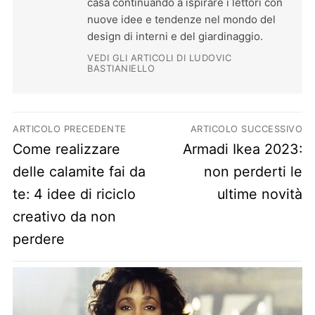
casa continuando a ispirare i lettori con
nuove idee e tendenze nel mondo del
design di interni e del giardinaggio.
VEDI GLI ARTICOLI DI LUDOVIC
BASTIANIELLO
Navigazione articoli
ARTICOLO PRECEDENTE
ARTICOLO SUCCESSIVO
Previous post:
Next post:
Come realizzare
Armadi Ikea 2023:
delle calamite fai da
non perderti le
te: 4 idee di riciclo
ultime novità
creativo da non
perdere