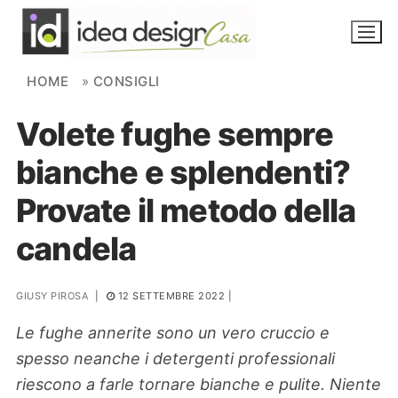
Skip to content
HOME
»
CONSIGLI
Volete fughe sempre
NOVITÀ
bianche e splendenti?
AMBIENTI
Provate il metodo della
FAI DA TE
candela
PIANTE
GIUSY PIROSA
|
12 SETTEMBRE 2022
|
Ortaggio
Search for:
Le fughe annerite sono un vero cruccio e
spesso neanche i detergenti professionali
riescono a farle tornare bianche e pulite. Niente