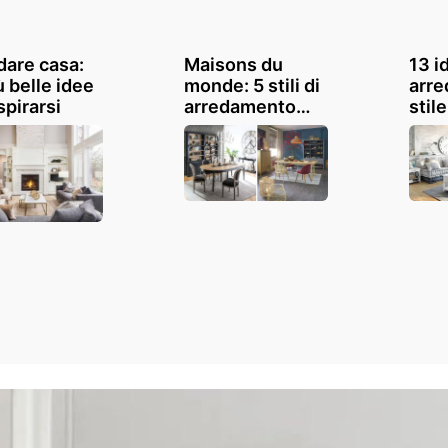
dare casa:
Maisons du
13 i
ù belle idee
monde: 5 stili di
arre
spirarsi
arredamento
stil
per la sala da
con 
pranzo!
Mon
Ispiratevi