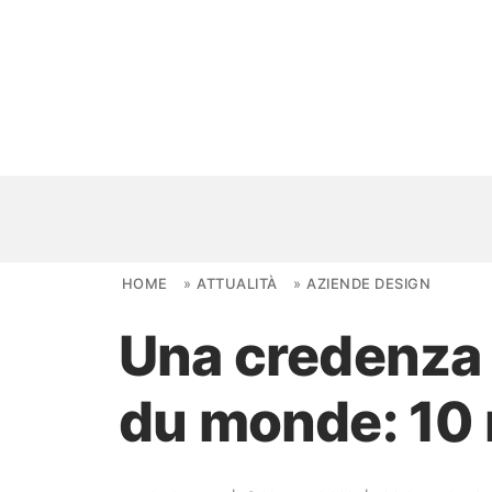
Skip to content
HOME
»
ATTUALITÀ
»
AZIENDE DESIGN
Una credenza 
NOVITÀ
du monde: 10 
AMBIENTI
FAI DA TE