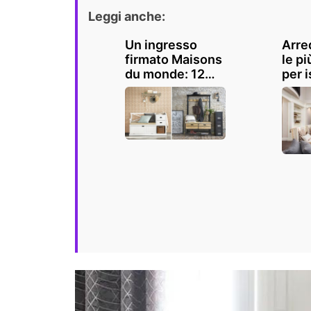
Leggi anche:
Un ingresso
Arre
firmato Maisons
le pi
du monde: 12
per i
idee per
arredare con
stile