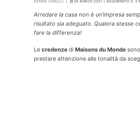
DENISE CARULLI
|
26 MARZO 2021
| AGGIORNATO IL 3
PIANTE
Arredare la casa non è un’impresa semp
Ortaggio
risultato sia adeguato. Qualora stesse 
Search for:
fare la differenza!
Le
credenze
di
Maisons du Monde
sono
prestare attenzione alle tonalità da sceg