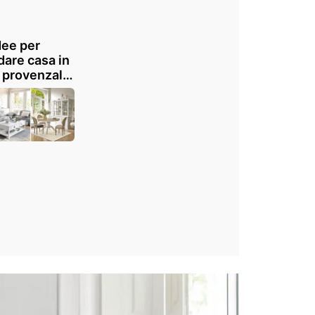
dee per
dare casa in
e provenzale
Maisons du
de