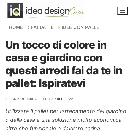
Skip to content
HOME
»
FAI DA TE
»
IDEE CON PALLET
Un tocco di colore in
NOVITÀ
casa e giardino con
AMBIENTI
questi arredi fai da te in
FAI DA TE
pallet: Ispiratevi
PIANTE
ALESSIA DI NARDO
|
11 APRILE 2022
|
Ortaggio
Search for:
Utilizzare il pallet per l’arredamento del giardino
o della casa è una soluzione molto economica
oltre che funzionale e davvero carina