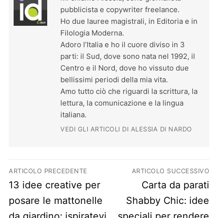
pubblicista e copywriter freelance.
Ho due lauree magistrali, in Editoria e in
Filologia Moderna.
Adoro l’Italia e ho il cuore diviso in 3
parti: il Sud, dove sono nata nel 1992, il
Centro e il Nord, dove ho vissuto due
bellissimi periodi della mia vita.
Amo tutto ciò che riguardi la scrittura, la
lettura, la comunicazione e la lingua
italiana.
VEDI GLI ARTICOLI DI ALESSIA DI NARDO
Navigazione articoli
ARTICOLO PRECEDENTE
ARTICOLO SUCCESSIVO
Previous post:
Next post:
13 idee creative per
Carta da parati
posare le mattonelle
Shabby Chic: idee
da giardino: ispiratevi
speciali per rendere