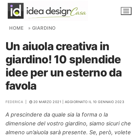
Skip to content
HOME
»
GIARDINO
Un aiuola creativa in
NOVITÀ
giardino! 10 splendide
AMBIENTI
idee per un esterno da
FAI DA TE
favola
PIANTE
FEDERICA
|
20 MARZO 2021
| AGGIORNATO IL 10 GENNAIO 2023
Ortaggio
Search for:
A prescindere da quale sia la forma o la
dimensione del vostro giardino, siamo sicuri che
almeno un’aiuola sarà presente. Se, però, volete