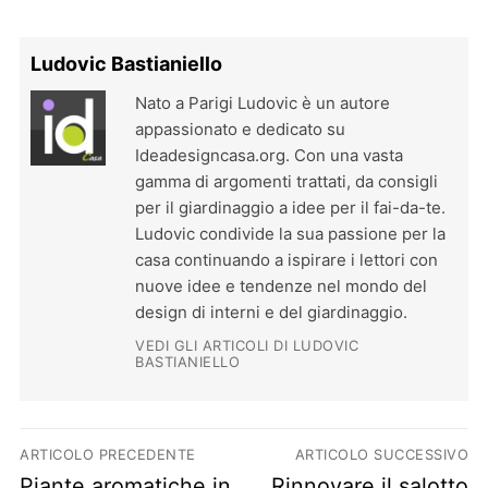
Ludovic Bastianiello
Nato a Parigi Ludovic è un autore
appassionato e dedicato su
Ideadesigncasa.org. Con una vasta
gamma di argomenti trattati, da consigli
per il giardinaggio a idee per il fai-da-te.
Ludovic condivide la sua passione per la
casa continuando a ispirare i lettori con
nuove idee e tendenze nel mondo del
design di interni e del giardinaggio.
VEDI GLI ARTICOLI DI LUDOVIC
BASTIANIELLO
Navigazione articoli
ARTICOLO PRECEDENTE
ARTICOLO SUCCESSIVO
Previous post:
Next post:
Piante aromatiche in
Rinnovare il salotto