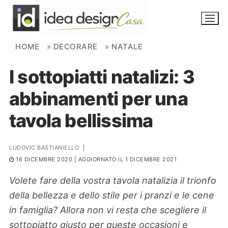
Skip to content
HOME
»
DECORARE
»
NATALE
I sottopiatti natalizi: 3
NOVITÀ
abbinamenti per una
AMBIENTI
tavola bellissima
FAI DA TE
PIANTE
LUDOVIC BASTIANIELLO
|
16 DICEMBRE 2020
| AGGIORNATO IL 1 DICEMBRE 2021
Ortaggio
Search for:
Volete fare della vostra tavola natalizia il trionfo
della bellezza e dello stile per i pranzi e le cene
in famiglia? Allora non vi resta che scegliere il
sottopiatto giusto per queste occasioni e