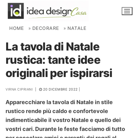
Skip to content
HOME
»
DECORARE
»
NATALE
La tavola di Natale
NOVITÀ
rustica: tante idee
AMBIENTI
originali per ispirarsi
FAI DA TE
PIANTE
VIRNA CIPRIANI
|
20 DICEMBRE 2022
|
Apparecchiare la tavola di Natale in stile
Ortaggio
Search for:
rustico rende più caldo e confortevole
indimenticabile il vostro Natale e quello dei
vostri cari. Durante le feste facciamo di tutto
per coccolare amici e parenti: dai regali al