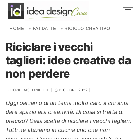
Skip to content
HOME
»
FAI DA TE
»
RICICLO CREATIVO
Riciclare i vecchi
NOVITÀ
taglieri: idee creative da
AMBIENTI
non perdere
FAI DA TE
PIANTE
LUDOVIC BASTIANIELLO
|
11 GIUGNO 2022
|
Oggi parliamo di un tema molto caro a chi ama
Ortaggio
Search for:
dare spazio alla creatività. Di cosa si tratta di
preciso? Della scelta di riciclare i vecchi taglieri.
Tutti ne abbiamo in cucina uno che non
utilizziamo. Come dargli una nuova vita? Per