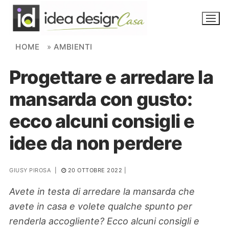
Skip to content
HOME
»
AMBIENTI
Progettare e arredare la
NOVITÀ
mansarda con gusto:
AMBIENTI
ecco alcuni consigli e
FAI DA TE
idee da non perdere
PIANTE
GIUSY PIROSA
|
20 OTTOBRE 2022
|
Ortaggio
Search for:
Avete in testa di arredare la mansarda che
avete in casa e volete qualche spunto per
renderla accogliente? Ecco alcuni consigli e