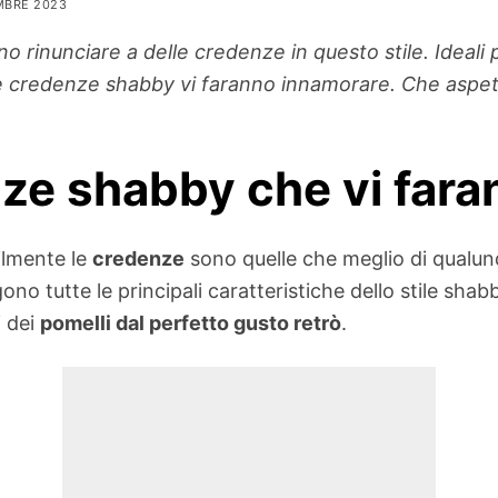
MBRE 2023
o rinunciare a delle credenze in questo stile. Ideali 
le credenze shabby vi faranno innamorare. Che aspet
nze shabby che vi far
ilmente le
credenze
sono quelle che meglio di qualu
lgono tutte le principali caratteristiche dello stile sh
i dei
pomelli dal perfetto gusto retrò
.