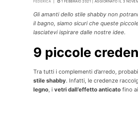
FEDERICA
|
1 FEBBRAIO 2021
| AGGIORNATO IL 3 NOVE
PIANTE
Gli amanti dello stile shabby non potrann
Ortaggio
il bagno, siamo sicuri che queste picco
Search for:
lasciatevi ispirare dalle nostre idee.
9 piccole crede
Tra tutti i complementi d’arredo, probab
stile shabby
. Infatti, le credenze racco
legno
, i
vetri dall’effetto anticato
fino a