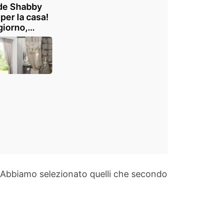
de Shabby
 per la casa!
iorno,
na, camera
agno
 Abbiamo selezionato quelli che secondo