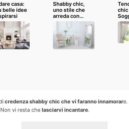
dare casa:
Shabby chic,
Ten
ù belle idee
uno stile che
chic
spirarsi
arreda con
Sogg
gusto: consigli e
cuci
ispirazioni
e b
di
credenza shabby chic che vi faranno innamorar
e.
. Non vi resta che
lasciarvi incantare
.