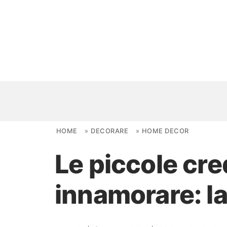
Skip to content
HOME
»
DECORARE
»
HOME DECOR
Le piccole cr
NOVITÀ
innamorare: la
AMBIENTI
FAI DA TE