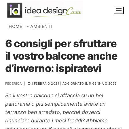
Skip to content
HOME
»
AMBIENTI
6 consigli per sfruttare
NOVITÀ
il vostro balcone anche
AMBIENTI
d’inverno: ispiratevi
FAI DA TE
PIANTE
FEDERICA
|
1 FEBBRAIO 2021
| AGGIORNATO IL 5 GENNAIO 2023
Se il vostro balcone si affaccia su un bel
Ortaggio
Search for:
panorama o più semplicemente avete un
terrazzo ben arredato, perché doverci
rinunciare durante i mesi freddi? Abbiamo
selezione per voi 6 consigli di ispirazione che vi