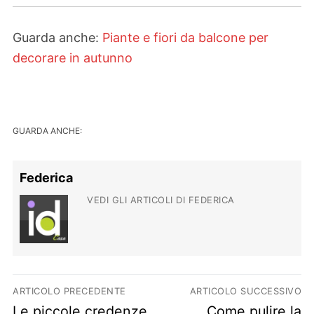
Guarda anche:
Piante e fiori da balcone per
decorare in autunno
GUARDA ANCHE:
Federica
VEDI GLI ARTICOLI DI FEDERICA
Navigazione articoli
ARTICOLO PRECEDENTE
ARTICOLO SUCCESSIVO
Previous post:
Next post:
Le piccole credenze
Come pulire la