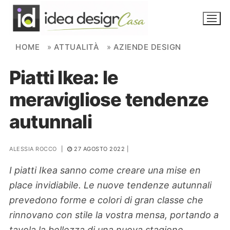
Skip to content
HOME
»
ATTUALITÀ
»
AZIENDE DESIGN
Piatti Ikea: le
NOVITÀ
meravigliose tendenze
AMBIENTI
autunnali
FAI DA TE
PIANTE
ALESSIA ROCCO
|
27 AGOSTO 2022
|
I piatti Ikea sanno come creare una mise en
Ortaggio
Search for:
place invidiabile. Le nuove tendenze autunnali
prevedono forme e colori di gran classe che
rinnovano con stile la vostra mensa, portando a
tavola la bellezza di una nuova stagione.