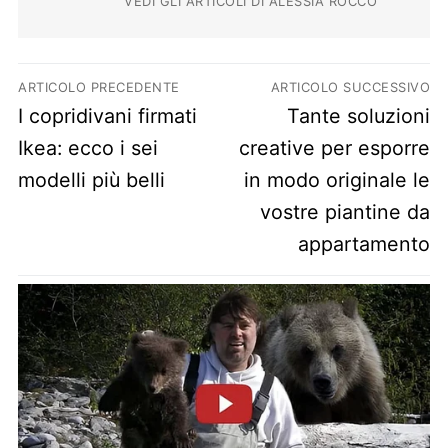
VEDI GLI ARTICOLI DI ALESSIA ROCCO
Navigazione articoli
ARTICOLO PRECEDENTE
ARTICOLO SUCCESSIVO
Previous post:
Next post:
I copridivani firmati
Tante soluzioni
Ikea: ecco i sei
creative per esporre
modelli più belli
in modo originale le
vostre piantine da
appartamento