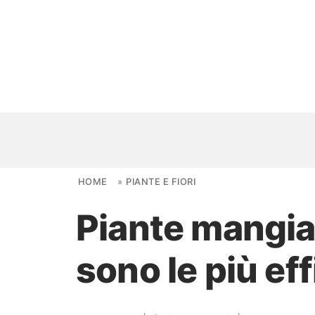
Skip to content
HOME
»
PIANTE E FIORI
Piante mangia
NOVITÀ
sono le più eff
AMBIENTI
FAI DA TE