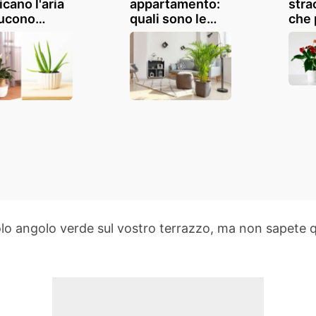
icano l'aria
appartamento:
stra
ducono
quali sono le
che 
quinamento
migliori da
l'ar
stico
tenere in casa?
svol
vost
o angolo verde sul vostro terrazzo, ma non sapete qual