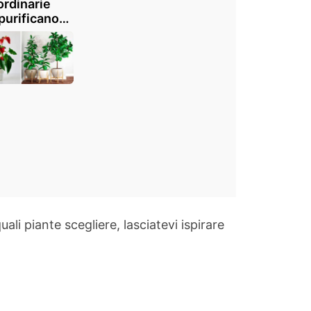
ordinarie
purificano
ia: date una
ta green alla
ra casa
i piante scegliere, lasciatevi ispirare