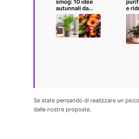
smog: 10 idee
purif
autunnali da
e ri
coltivare in casa
l'in
o in giardino
dome
Se state pensando di realizzare un piccol
dalle nostre proposte.