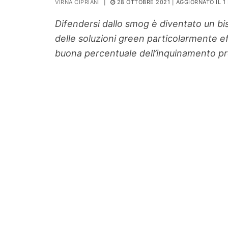
VIRNA CIPRIANI
|
28 OTTOBRE 2021
| AGGIORNATO IL 1
PIANTE
Difendersi dallo smog è diventato un b
Ortaggio
delle soluzioni green particolarmente ef
Search for:
buona percentuale dell’inquinamento pre