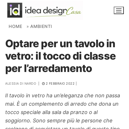
Skip to content
HOME
»
AMBIENTI
Optare per un tavolo in
NOVITÀ
vetro: il tocco di classe
AMBIENTI
per l’arredamento
FAI DA TE
PIANTE
ALESSIA DI NARDO
|
2 FEBBRAIO 2022
|
Il tavolo in vetro ha un’eleganza che non passa
Ortaggio
Search for:
mai. È un complemento di arredo che dona un
tocco speciale alla sala da pranzo o al
soggiorno. Sono sempre più le persone che
scelgono di acquistare un tavolo di questo tipo