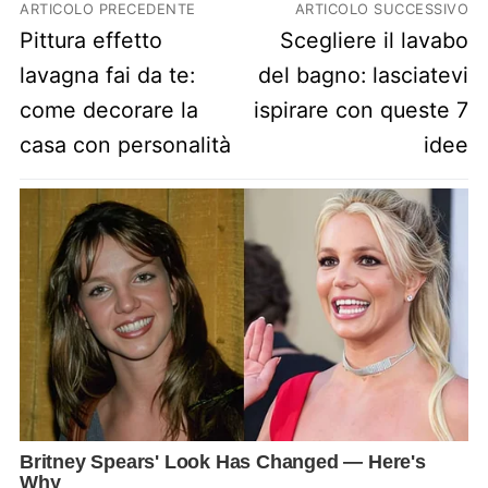
Navigazione articoli
ARTICOLO PRECEDENTE
ARTICOLO SUCCESSIVO
Previous post:
Next post:
Pittura effetto
Scegliere il lavabo
lavagna fai da te:
del bagno: lasciatevi
come decorare la
ispirare con queste 7
casa con personalità
idee