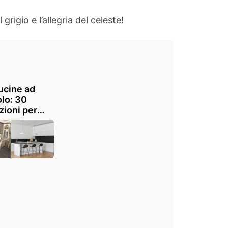
rigio e l’allegria del celeste!
ucine ad
lo: 30
zioni per
ttare al
io lo spazio