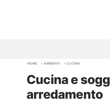
Skip to content
HOME
»
AMBIENTI
»
CUCINA
Cucina e sogg
NOVITÀ
arredamento
AMBIENTI
FAI DA TE