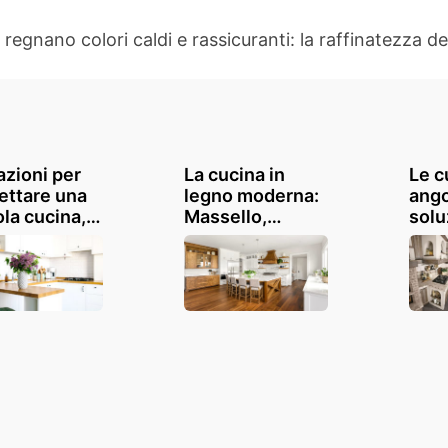
egnano colori caldi e rassicuranti: la raffinatezza del g
azioni per
La cucina in
Le c
ettare una
legno moderna:
ango
ola cucina,
Massello,
solu
 e
rovere, bianche
sfru
ionale
e legno e tante
megl
altre
ispirazioni...