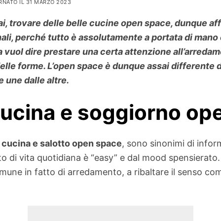
RNATO IL 31 MARZO 2023
i, trovare delle belle cucine open space, dunque aff
li, perché tutto è assolutamente a portata di mano e 
vuol dire prestare una certa attenzione all’arredam
 delle forme. L’open space è dunque assai different
e une dalle altre.
ucina e soggiorno op
e
cucina e salotto open space
, sono sinonimi di infor
etto di vita quotidiana è “easy” e dal mood spensierat
omune in fatto di arredamento, a ribaltare il senso co