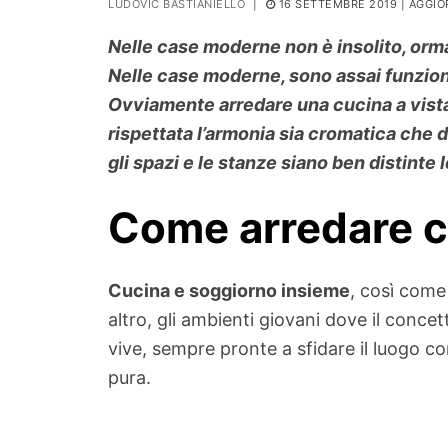
LUDOVIC BASTIANIELLO
|
16 SETTEMBRE 2019
| AGGIO
PIANTE
Nelle case moderne non è insolito, orma
Ortaggio
Nelle case moderne, sono assai funziona
Search for:
Ovviamente arredare una cucina a vista 
rispettata l’armonia sia cromatica che
gli spazi e le stanze siano ben distinte l
Come arredare c
Cucina e soggiorno insieme
, così com
altro, gli ambienti giovani dove il conc
vive, sempre pronte a sfidare il luogo c
pura.