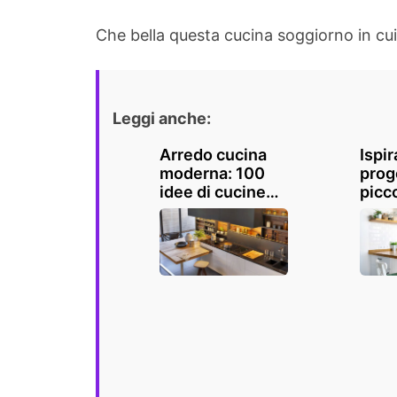
Che bella questa cucina soggiorno in cui r
Leggi anche:
Arredo cucina
Ispir
moderna: 100
prog
idee di cucine
picc
contemporanee
bella
per ispirarvi
funz