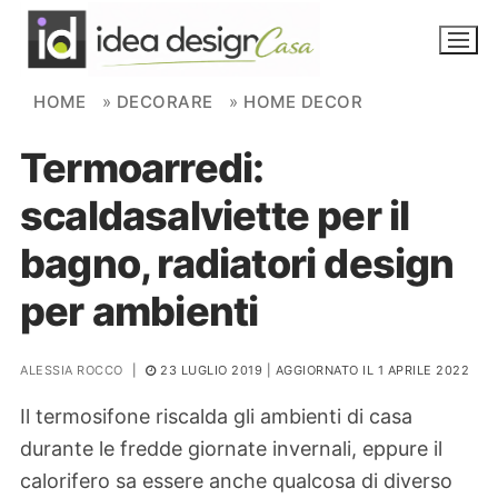
Skip to content
HOME
»
DECORARE
»
HOME DECOR
Termoarredi:
NOVITÀ
scaldasalviette per il
AMBIENTI
bagno, radiatori design
FAI DA TE
per ambienti
PIANTE
ALESSIA ROCCO
|
23 LUGLIO 2019
| AGGIORNATO IL 1 APRILE 2022
Ortaggio
Search for:
Il termosifone riscalda gli ambienti di casa
durante le fredde giornate invernali, eppure il
calorifero sa essere anche qualcosa di diverso