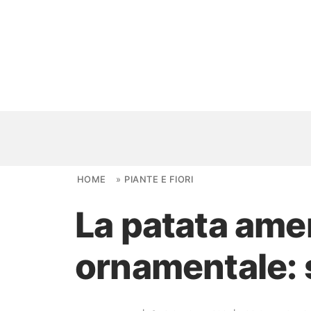
Skip to content
HOME
»
PIANTE E FIORI
La patata amer
NOVITÀ
ornamentale: 
AMBIENTI
FAI DA TE