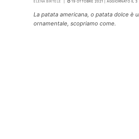
ELENA BIRTELE
|
19 OTTOBRE 2021
| AGGIORNATO IL 3
PIANTE
La patata americana, o patata dolce è un
Ortaggio
ornamentale, scopriamo come.
Search for: