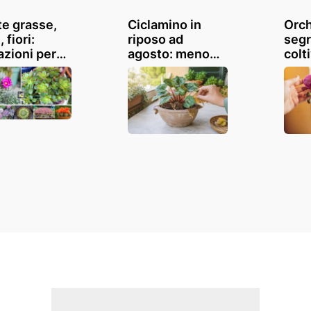
te grasse,
Ciclamino in
Orch
 fiori:
riposo ad
segr
azioni per
agosto: meno
colti
occo esotico
acqua e ombra
spec
sa e
luminosa per
al 
dino
farlo ripartire in
autunno