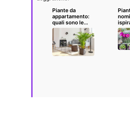
Piante da
Pian
appartamento:
nomi,
quali sono le
ispir
migliori da
un t
tenere in casa?
in ca
giar