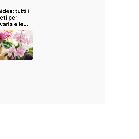
idea: tutti i
eti per
varla e le
ie più belle
mondo