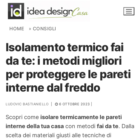
Skip to content
HOME
»
CONSIGLI
Isolamento termico fai
NOVITÀ
da te: i metodi migliori
AMBIENTI
per proteggere le pareti
FAI DA TE
interne dal freddo
PIANTE
LUDOVIC BASTIANIELLO
|
6 OTTOBRE 2023
|
Ortaggio
Search for:
Scopri come
isolare termicamente le pareti
interne della tua casa
con metodi
fai da te
. Dalla
scelta dei materiali giusti alle tecniche di