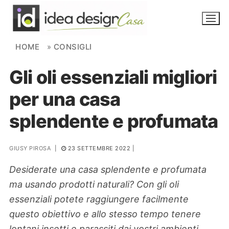
Skip to content
HOME
»
CONSIGLI
Gli oli essenziali migliori
NOVITÀ
per una casa
AMBIENTI
splendente e profumata
FAI DA TE
PIANTE
GIUSY PIROSA
|
23 SETTEMBRE 2022
|
Desiderate una casa splendente e profumata
Ortaggio
Search for:
ma usando prodotti naturali? Con gli oli
essenziali potete raggiungere facilmente
questo obiettivo e allo stesso tempo tenere
lontani insetti e parassiti dai vostri ambienti.