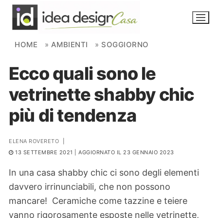
Skip to content
HOME
»
AMBIENTI
»
SOGGIORNO
Ecco quali sono le
NOVITÀ
vetrinette shabby chic
AMBIENTI
più di tendenza
FAI DA TE
PIANTE
ELENA ROVERETO
|
13 SETTEMBRE 2021
| AGGIORNATO IL 23 GENNAIO 2023
Ortaggio
Search for:
In una casa shabby chic ci sono degli elementi
davvero irrinunciabili, che non possono
mancare! Ceramiche come tazzine e teiere
vanno rigorosamente esposte nelle vetrinette,