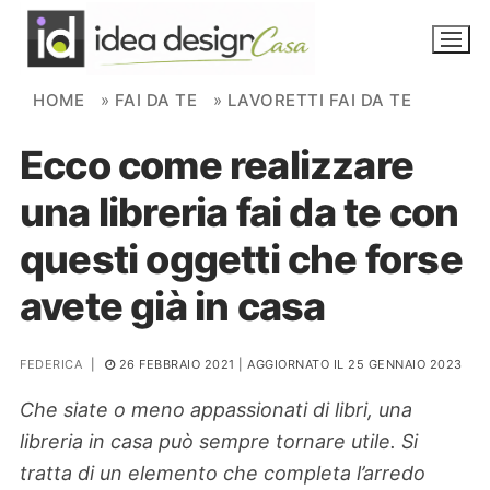
Skip to content
HOME
»
FAI DA TE
»
LAVORETTI FAI DA TE
Ecco come realizzare
NOVITÀ
una libreria fai da te con
AMBIENTI
questi oggetti che forse
FAI DA TE
avete già in casa
PIANTE
FEDERICA
|
26 FEBBRAIO 2021
| AGGIORNATO IL 25 GENNAIO 2023
Ortaggio
Search for:
Che siate o meno appassionati di libri, una
libreria in casa può sempre tornare utile. Si
tratta di un elemento che completa l’arredo