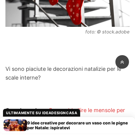
foto: © stock.adobe
Vi sono piaciute le decorazioni natalizie per le
scale interne?
Guarda anche
>
Come abbellire le mensole per
ULTIMAMENTE SU IDEADESIGNCASA
Natale: ecco le bellissime idee per una casa a
9 idee creative per decorare un vaso con le pigne
festa
per Natale: ispiratevi