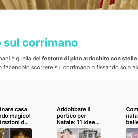
o sul corrimano
ani è quella del
festone di pino arricchito con stell
o facendolo scorrere sul corrimano o fissando solo al
minare casa
Addobbare il
Com
odo magico!
portico per
natal
irazioni da
Natale: 11 idee
bell
perdere
magnifiche
cand
fior