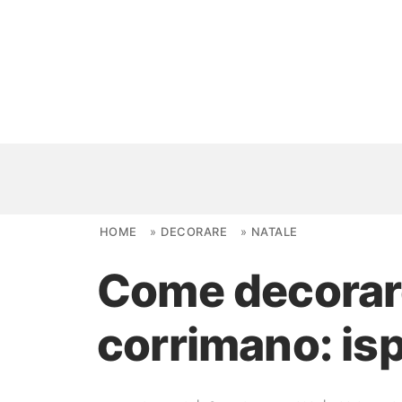
Skip to content
HOME
»
DECORARE
»
NATALE
Come decorare 
NOVITÀ
corrimano: isp
AMBIENTI
FAI DA TE