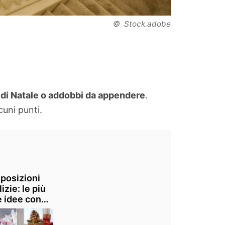
© Stock.adobe
e di Natale o addobbi da appendere
.
cuni punti.
posizioni
izie: le più
e idee con
ele, pigne e
i per un