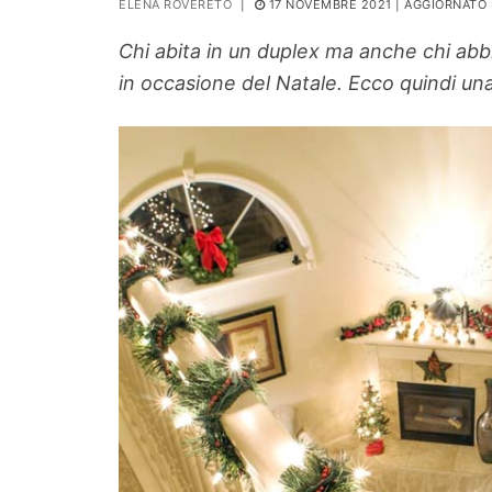
ELENA ROVERETO
|
17 NOVEMBRE 2021
| AGGIORNATO 
PIANTE
Chi abita in un duplex ma anche chi abbia
Ortaggio
in occasione del Natale. Ecco quindi una 
Search for: