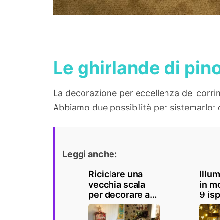
Le ghirlande di pin
La decorazione per eccellenza dei corrim
Abbiamo due possibilità per sistemarlo: 
Leggi anche:
Riciclare una
Illu
vecchia scala
in m
per decorare a
9 isp
Natale: 13 idee
non 
da non perdere